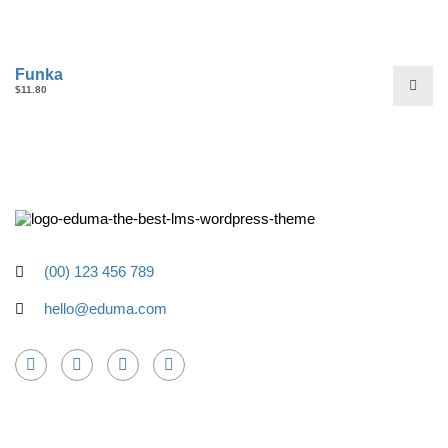
Funka
$
11.80
(00) 123 456 789
hello@eduma.com